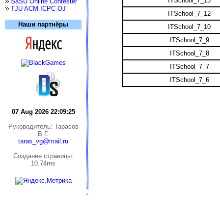
ITSchool_7_13
SaSU Online Contester
TJU ACM-ICPC OJ
ITSchool_7_12
Наши партнёры
ITSchool_7_10
ITSchool_7_9
ITSchool_7_8
ITSchool_7_7
ITSchool_7_6
07 Aug 2026 22:09:25
Руководитель: Тарасов
В.Г.
taras_vg@mail.ru
Cоздание страницы:
10.74ms