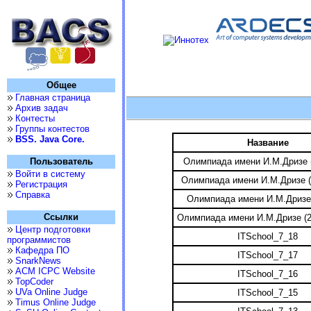
Общее
Главная страница
Архив задач
Контесты
Группы контестов
BSS. Java Core.
Название
Олимпиада имени И.М.Дризе 
Пользователь
Войти в систему
Олимпиада имени И.М.Дризе (
Регистрация
Справка
Олимпиада имени И.М.Дризе
Ссылки
Олимпиада имени И.М.Дризе (2
Центр подготовки
ITSchool_7_18
программистов
Кафедра ПО
ITSchool_7_17
SnarkNews
ACM ICPC Website
ITSchool_7_16
TopCoder
UVa Online Judge
ITSchool_7_15
Timus Online Judge