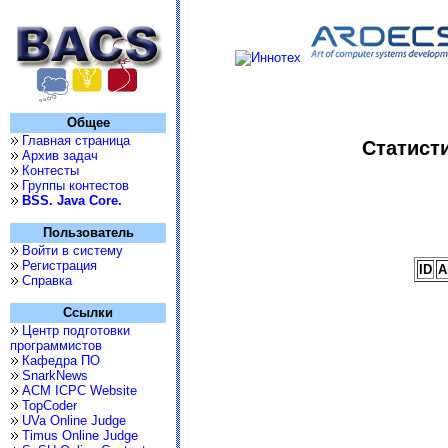
Общее
Главная страница
Статисти
Архив задач
Контесты
Группы контестов
BSS. Java Core.
Пользователь
Войти в систему
Регистрация
ID
А
Справка
Ссылки
Центр подготовки
программистов
Кафедра ПО
SnarkNews
ACM ICPC Website
TopCoder
UVa Online Judge
Timus Online Judge