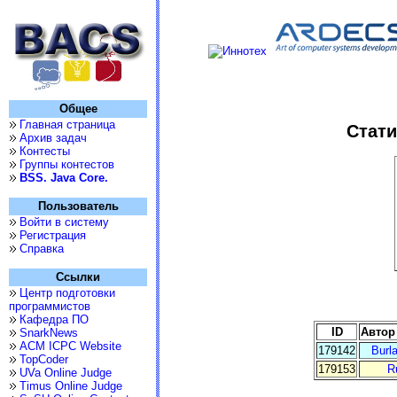
Общее
Главная страница
Стати
Архив задач
Контесты
Группы контестов
BSS. Java Core.
Пользователь
Войти в систему
Регистрация
Справка
Ссылки
Центр подготовки
программистов
Кафедра ПО
ID
Автор
SnarkNews
ACM ICPC Website
179142
Burl
TopCoder
179153
R
UVa Online Judge
Timus Online Judge