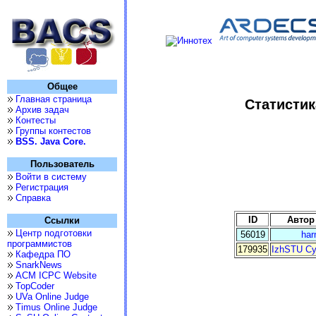
Общее
Главная страница
Статистик
Архив задач
Контесты
Группы контестов
BSS. Java Core.
Пользователь
Войти в систему
Регистрация
Справка
ID
Автор
Ссылки
Центр подготовки
56019
har
программистов
179935
IzhSTU C
Кафедра ПО
SnarkNews
ACM ICPC Website
TopCoder
UVa Online Judge
Timus Online Judge