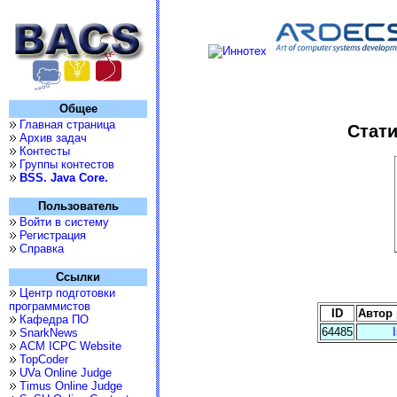
Общее
Главная страница
Стати
Архив задач
Контесты
Группы контестов
BSS. Java Core.
Пользователь
Войти в систему
Регистрация
Справка
Ссылки
Центр подготовки
программистов
ID
Автор
Кафедра ПО
64485
SnarkNews
ACM ICPC Website
TopCoder
UVa Online Judge
Timus Online Judge