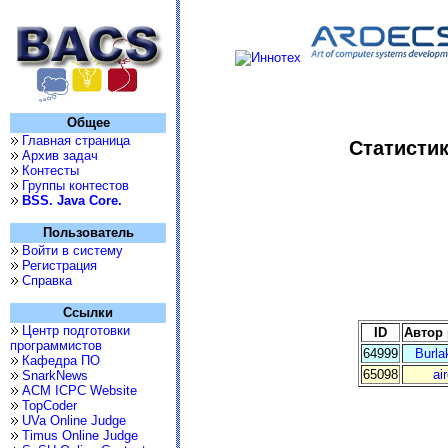
Общее
Главная страница
Статистик
Архив задач
Контесты
Группы контестов
BSS. Java Core.
Пользователь
Войти в систему
Регистрация
Справка
Ссылки
Центр подготовки
ID
Автор
программистов
64999
Burla
Кафедра ПО
65098
ai
SnarkNews
ACM ICPC Website
TopCoder
UVa Online Judge
Timus Online Judge