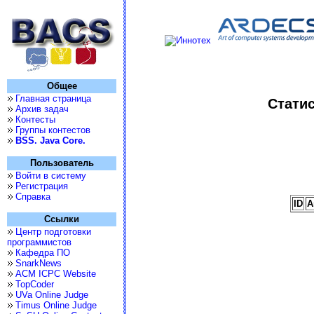
Общее
Главная страница
Статис
Архив задач
Контесты
Группы контестов
BSS. Java Core.
Пользователь
Войти в систему
Регистрация
Справка
ID
А
Ссылки
Центр подготовки
программистов
Кафедра ПО
SnarkNews
ACM ICPC Website
TopCoder
UVa Online Judge
Timus Online Judge