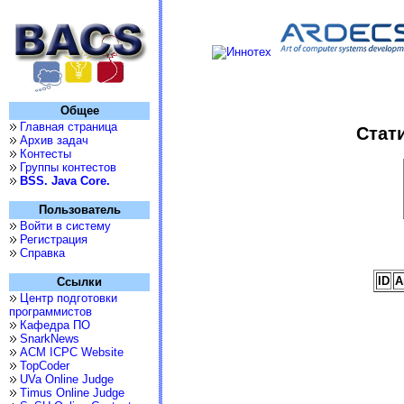
Общее
Главная страница
Стати
Архив задач
Контесты
Группы контестов
BSS. Java Core.
Пользователь
Войти в систему
Регистрация
Справка
ID
А
Ссылки
Центр подготовки
программистов
Кафедра ПО
SnarkNews
ACM ICPC Website
TopCoder
UVa Online Judge
Timus Online Judge