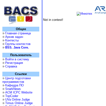
Not in contest!
Общее
Главная страница
Архив задач
Контесты
Группы контестов
BSS. Java Core.
Пользователь
Войти в систему
Регистрация
Справка
Ссылки
Центр подготовки
программистов
Кафедра ПО
SnarkNews
ACM ICPC Website
TopCoder
UVa Online Judge
Timus Online Judge