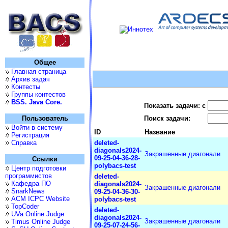
Общее
Главная страница
Архив задач
Контесты
Группы контестов
BSS. Java Core.
Показать задачи: с
Пользователь
Поиск задачи:
Войти в систему
ID
Название
Регистрация
Справка
deleted-
diagonals2024-
Закрашенные диагонали
09-25-04-36-28-
Ссылки
polybacs-test
Центр подготовки
программистов
deleted-
Кафедра ПО
diagonals2024-
Закрашенные диагонали
SnarkNews
09-25-04-36-30-
ACM ICPC Website
polybacs-test
TopCoder
deleted-
UVa Online Judge
diagonals2024-
Закрашенные диагонали
Timus Online Judge
09-25-07-24-56-