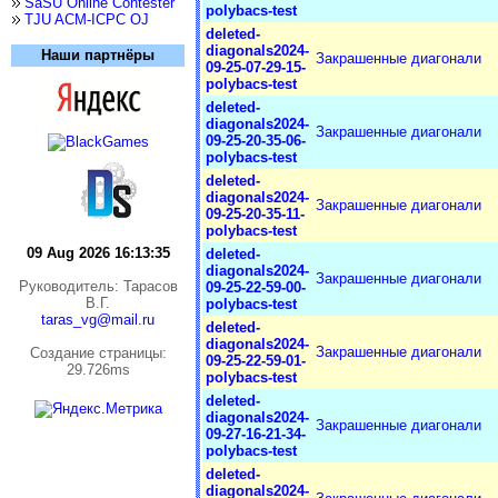
SaSU Online Contester
polybacs-test
TJU ACM-ICPC OJ
deleted-
diagonals2024-
Наши партнёры
Закрашенные диагонали
09-25-07-29-15-
polybacs-test
deleted-
diagonals2024-
Закрашенные диагонали
09-25-20-35-06-
polybacs-test
deleted-
diagonals2024-
Закрашенные диагонали
09-25-20-35-11-
polybacs-test
09 Aug 2026 16:13:35
deleted-
diagonals2024-
Закрашенные диагонали
Руководитель: Тарасов
09-25-22-59-00-
В.Г.
polybacs-test
taras_vg@mail.ru
deleted-
diagonals2024-
Закрашенные диагонали
Cоздание страницы:
09-25-22-59-01-
29.726ms
polybacs-test
deleted-
diagonals2024-
Закрашенные диагонали
09-27-16-21-34-
polybacs-test
deleted-
diagonals2024-