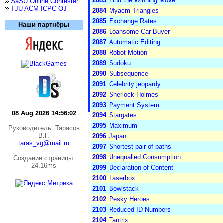
2083
Find the Winning Move
SaSU Online Contester
TJU ACM-ICPC OJ
2084
Myacm Triangles
2085
Exchange Rates
Наши партнёры
2086
Loansome Car Buyer
2087
Automatic Editing
2088
Robot Motion
2089
Sudoku
2090
Subsequence
2091
Celebrity jeopardy
2092
Sherlock Holmes
2093
Payment System
08 Aug 2026 14:56:02
2094
Stargates
2095
Maximum
Руководитель: Тарасов
В.Г.
2096
Japan
taras_vg@mail.ru
2097
Shortest pair of paths
2098
Unequalled Consumption
Cоздание страницы:
24.16ms
2099
Declaration of Content
2100
Laserbox
2101
Bowlstack
2102
Pesky Heroes
2103
Reduced ID Numbers
2104
Tantrix