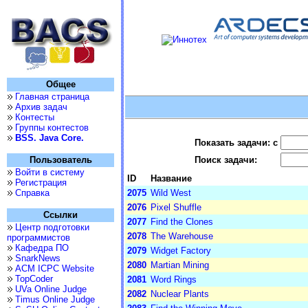
Общее
Главная страница
Архив задач
Контесты
Группы контестов
BSS. Java Core.
Показать задачи: с
Пользователь
Поиск задачи:
Войти в систему
ID
Название
Регистрация
Справка
2075
Wild West
2076
Pixel Shuffle
Ссылки
2077
Find the Clones
Центр подготовки
2078
The Warehouse
программистов
Кафедра ПО
2079
Widget Factory
SnarkNews
2080
Martian Mining
ACM ICPC Website
TopCoder
2081
Word Rings
UVa Online Judge
2082
Nuclear Plants
Timus Online Judge