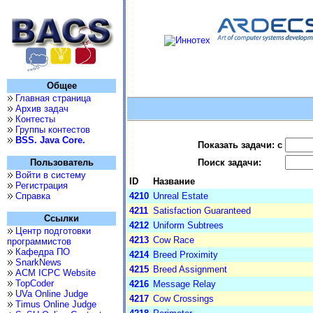
Общее
Главная страница
Архив задач
Контесты
Группы контестов
BSS. Java Core.
Показать задачи: с
Пользователь
Поиск задачи:
Войти в систему
ID
Название
Регистрация
Справка
4210
Unreal Estate
4211
Satisfaction Guaranteed
Ссылки
4212
Uniform Subtrees
Центр подготовки
4213
Cow Race
программистов
Кафедра ПО
4214
Breed Proximity
SnarkNews
4215
Breed Assignment
ACM ICPC Website
TopCoder
4216
Message Relay
UVa Online Judge
4217
Cow Crossings
Timus Online Judge