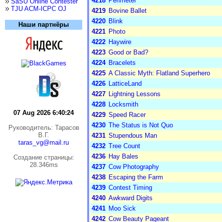
4218
Perimeter
SaSU Online Contester
TJU ACM-ICPC OJ
4219
Bovine Ballet
4220
Blink
Наши партнёры
4221
Photo
4222
Haywire
4223
Good or Bad?
4224
Bracelets
4225
A Classic Myth: Flatland Superhero
4226
LatticeLand
4227
Lightning Lessons
4228
Locksmith
07 Aug 2026 6:40:24
4229
Speed Racer
4230
The Status is Not Quo
Руководитель: Тарасов
В.Г.
4231
Stupendous Man
taras_vg@mail.ru
4232
Tree Count
4236
Hay Bales
Cоздание страницы:
28.346ms
4237
Cow Photography
4238
Escaping the Farm
4239
Contest Timing
4240
Awkward Digits
4241
Moo Sick
4242
Cow Beauty Pageant