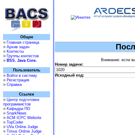
Общее
Главная страница
Посл
Архив задач
Контесты
Группы контестов
Внимание: если вы
BSS. Java Core.
Номер задачи:
Пользователь
Исходный код:
Войти в систему
Регистрация
Справка
Ссылки
Центр подготовки
программистов
Кафедра ПО
SnarkNews
ACM ICPC Website
TopCoder
UVa Online Judge
Timus Online Judge