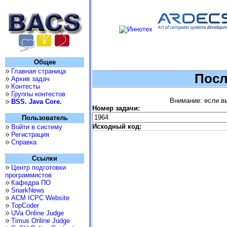
Общее
Главная страница
Посл
Архив задач
Контесты
Группы контестов
Внимание: если вы
BSS. Java Core.
Номер задачи:
Пользователь
Исходный код:
Войти в систему
Регистрация
Справка
Ссылки
Центр подготовки
программистов
Кафедра ПО
SnarkNews
ACM ICPC Website
TopCoder
UVa Online Judge
Timus Online Judge