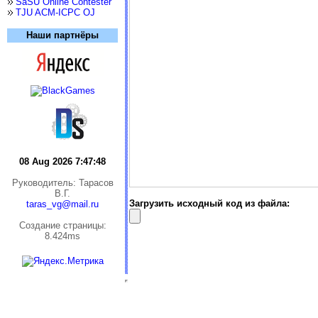
SaSU Online Contester
TJU ACM-ICPC OJ
Наши партнёры
08 Aug 2026 7:47:48
Руководитель: Тарасов
В.Г.
Загрузить исходный код из файла:
taras_vg@mail.ru
Cоздание страницы:
8.424ms