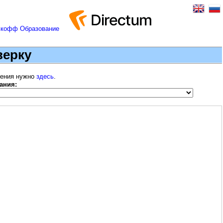
верку
шения нужно
здесь
.
ания: