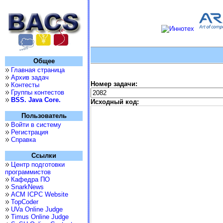
Общее
Главная страница
Архив задач
Номер задачи:
Контесты
Группы контестов
BSS. Java Core.
Исходный код:
Пользователь
Войти в систему
Регистрация
Справка
Ссылки
Центр подготовки
программистов
Кафедра ПО
SnarkNews
ACM ICPC Website
TopCoder
UVa Online Judge
Timus Online Judge