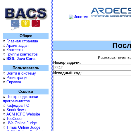
Общее
Главная страница
Посл
Архив задач
Контесты
Группы контестов
Внимание: если вы
BSS. Java Core.
Номер задачи:
Пользователь
Исходный код:
Войти в систему
Регистрация
Справка
Ссылки
Центр подготовки
программистов
Кафедра ПО
SnarkNews
ACM ICPC Website
TopCoder
UVa Online Judge
Timus Online Judge