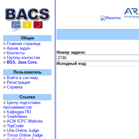
Общее
Главная страница
Архив задач
Номер задачи:
Контесты
Группы контестов
BSS. Java Core.
Исходный код:
Пользователь
Войти в систему
Регистрация
Справка
Ссылки
Центр подготовки
программистов
Кафедра ПО
SnarkNews
ACM ICPC Website
TopCoder
UVa Online Judge
Timus Online Judge