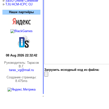
SaSU Online Contester
TJU ACM-ICPC OJ
Наши партнёры
08 Aug 2026 22:32:42
Руководитель: Тарасов
В.Г.
Загрузить исходный код из файла:
taras_vg@mail.ru
Cоздание страницы:
8.475ms