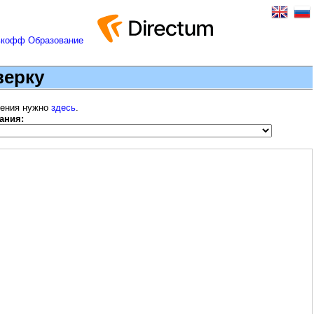
верку
шения нужно
здесь
.
ания: