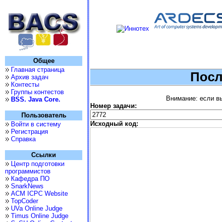
Общее
Главная страница
Посл
Архив задач
Контесты
Группы контестов
Внимание: если вы
BSS. Java Core.
Номер задачи:
Пользователь
Исходный код:
Войти в систему
Регистрация
Справка
Ссылки
Центр подготовки
программистов
Кафедра ПО
SnarkNews
ACM ICPC Website
TopCoder
UVa Online Judge
Timus Online Judge