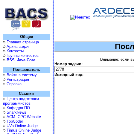
Общее
Главная страница
Посл
Архив задач
Контесты
Группы контестов
Внимание: если вы
BSS. Java Core.
Номер задачи:
Пользователь
Исходный код:
Войти в систему
Регистрация
Справка
Ссылки
Центр подготовки
программистов
Кафедра ПО
SnarkNews
ACM ICPC Website
TopCoder
UVa Online Judge
Timus Online Judge