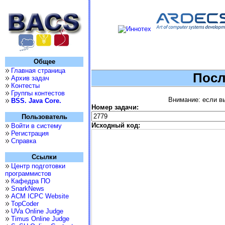
Общее
Главная страница
Посл
Архив задач
Контесты
Группы контестов
Внимание: если вы
BSS. Java Core.
Номер задачи:
Пользователь
Исходный код:
Войти в систему
Регистрация
Справка
Ссылки
Центр подготовки
программистов
Кафедра ПО
SnarkNews
ACM ICPC Website
TopCoder
UVa Online Judge
Timus Online Judge