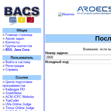
Общее
Главная страница
Посл
Архив задач
Контесты
Группы контестов
Внимание: если вы
BSS. Java Core.
Номер задачи:
Пользователь
Исходный код:
Войти в систему
Регистрация
Справка
Ссылки
Центр подготовки
программистов
Кафедра ПО
SnarkNews
ACM ICPC Website
TopCoder
UVa Online Judge
Timus Online Judge