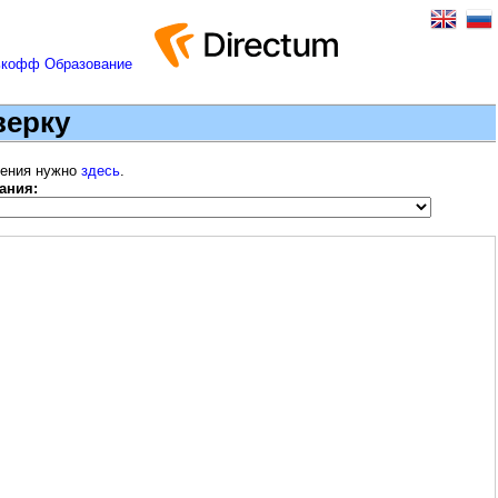
верку
шения нужно
здесь
.
ания: