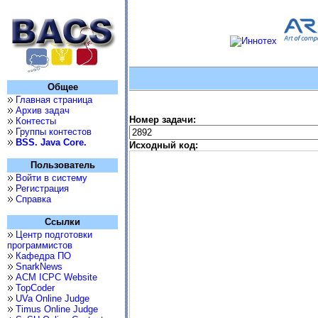
Общее
Главная страница
Архив задач
Номер задачи:
Контесты
Группы контестов
BSS. Java Core.
Исходный код:
Пользователь
Войти в систему
Регистрация
Справка
Ссылки
Центр подготовки
программистов
Кафедра ПО
SnarkNews
ACM ICPC Website
TopCoder
UVa Online Judge
Timus Online Judge