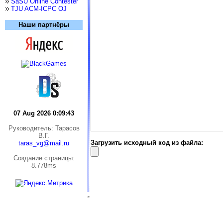
SaSU Online Contester
TJU ACM-ICPC OJ
Наши партнёры
07 Aug 2026 0:09:43
Руководитель: Тарасов
В.Г.
Загрузить исходный код из файла:
taras_vg@mail.ru
Cоздание страницы:
8.778ms