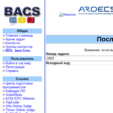
Общее
Главная страница
Посл
Архив задач
Контесты
Группы контестов
Внимание: если вы
BSS. Java Core.
Номер задачи:
Пользователь
Исходный код:
Войти в систему
Регистрация
Справка
Ссылки
Центр подготовки
программистов
Кафедра ПО
SnarkNews
ACM ICPC Website
TopCoder
UVa Online Judge
Timus Online Judge