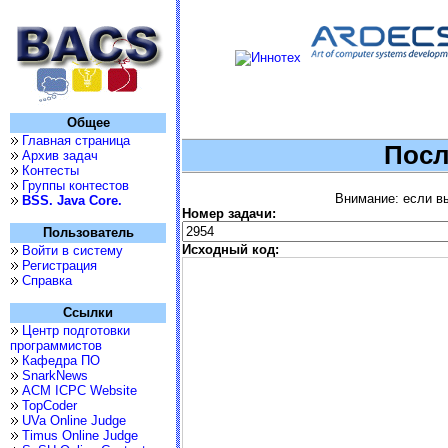
Общее
Главная страница
Посл
Архив задач
Контесты
Группы контестов
Внимание: если вы
BSS. Java Core.
Номер задачи:
Пользователь
Исходный код:
Войти в систему
Регистрация
Справка
Ссылки
Центр подготовки
программистов
Кафедра ПО
SnarkNews
ACM ICPC Website
TopCoder
UVa Online Judge
Timus Online Judge