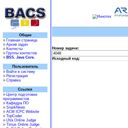
Общее
Главная страница
Архив задач
Номер задачи:
Контесты
Группы контестов
BSS. Java Core.
Исходный код:
Пользователь
Войти в систему
Регистрация
Справка
Ссылки
Центр подготовки
программистов
Кафедра ПО
SnarkNews
ACM ICPC Website
TopCoder
UVa Online Judge
Timus Online Judge