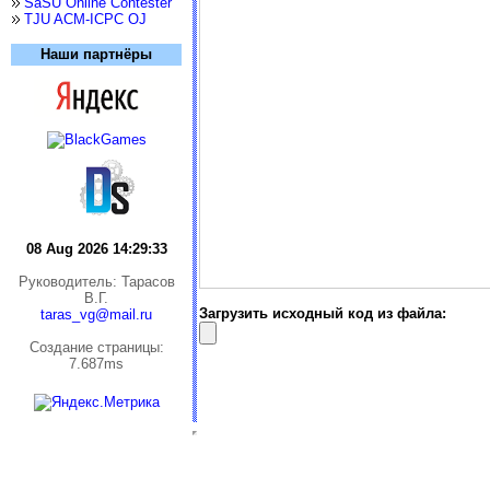
SaSU Online Contester
TJU ACM-ICPC OJ
Наши партнёры
08 Aug 2026 14:29:33
Руководитель: Тарасов
В.Г.
Загрузить исходный код из файла:
taras_vg@mail.ru
Cоздание страницы:
7.687ms