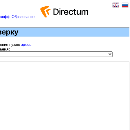
верку
шения нужно
здесь
.
ания: