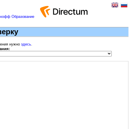
верку
шения нужно
здесь
.
ания: