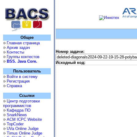
Общее
Главная страница
Архив задач
Номер задачи:
Контесты
Группы контестов
BSS. Java Core.
Исходный код:
Пользователь
Войти в систему
Регистрация
Справка
Ссылки
Центр подготовки
программистов
Кафедра ПО
SnarkNews
ACM ICPC Website
TopCoder
UVa Online Judge
Timus Online Judge