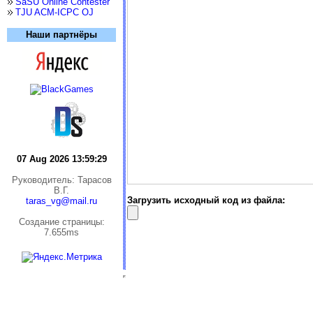
SaSU Online Contester
TJU ACM-ICPC OJ
Наши партнёры
07 Aug 2026 13:59:30
Руководитель: Тарасов
В.Г.
Загрузить исходный код из файла:
taras_vg@mail.ru
Cоздание страницы:
7.655ms