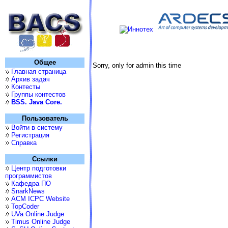
Общее
Sorry, only for admin this time
Главная страница
Архив задач
Контесты
Группы контестов
BSS. Java Core.
Пользователь
Войти в систему
Регистрация
Справка
Ссылки
Центр подготовки
программистов
Кафедра ПО
SnarkNews
ACM ICPC Website
TopCoder
UVa Online Judge
Timus Online Judge