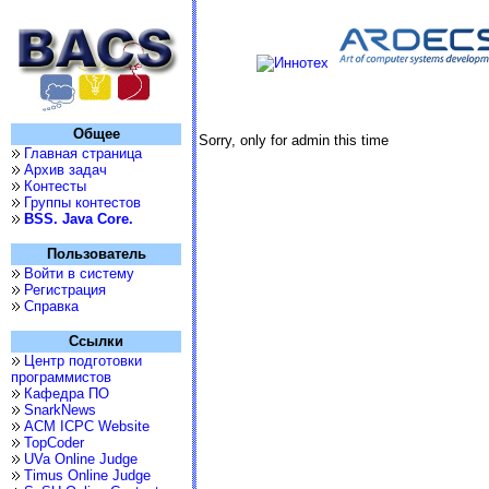
Общее
Sorry, only for admin this time
Главная страница
Архив задач
Контесты
Группы контестов
BSS. Java Core.
Пользователь
Войти в систему
Регистрация
Справка
Ссылки
Центр подготовки
программистов
Кафедра ПО
SnarkNews
ACM ICPC Website
TopCoder
UVa Online Judge
Timus Online Judge