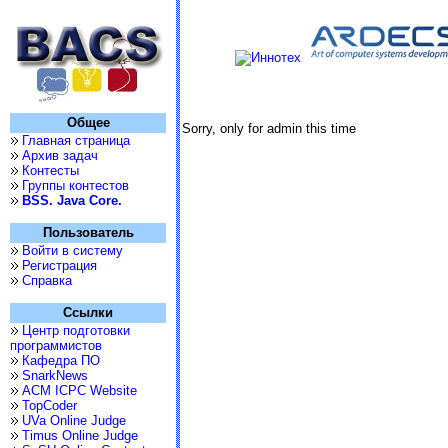
Общее
Sorry, only for admin this time
Главная страница
Архив задач
Контесты
Группы контестов
BSS. Java Core.
Пользователь
Войти в систему
Регистрация
Справка
Ссылки
Центр подготовки
программистов
Кафедра ПО
SnarkNews
ACM ICPC Website
TopCoder
UVa Online Judge
Timus Online Judge