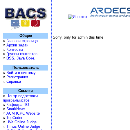
Общее
Sorry, only for admin this time
Главная страница
Архив задач
Контесты
Группы контестов
BSS. Java Core.
Пользователь
Войти в систему
Регистрация
Справка
Ссылки
Центр подготовки
программистов
Кафедра ПО
SnarkNews
ACM ICPC Website
TopCoder
UVa Online Judge
Timus Online Judge