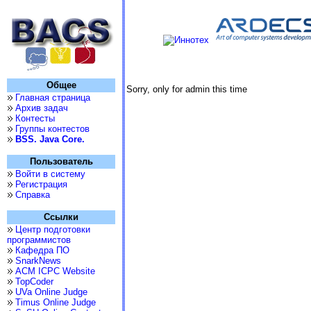
Общее
Sorry, only for admin this time
Главная страница
Архив задач
Контесты
Группы контестов
BSS. Java Core.
Пользователь
Войти в систему
Регистрация
Справка
Ссылки
Центр подготовки
программистов
Кафедра ПО
SnarkNews
ACM ICPC Website
TopCoder
UVa Online Judge
Timus Online Judge