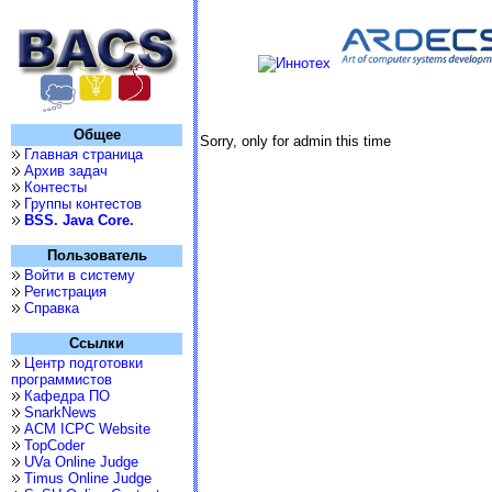
Общее
Sorry, only for admin this time
Главная страница
Архив задач
Контесты
Группы контестов
BSS. Java Core.
Пользователь
Войти в систему
Регистрация
Справка
Ссылки
Центр подготовки
программистов
Кафедра ПО
SnarkNews
ACM ICPC Website
TopCoder
UVa Online Judge
Timus Online Judge