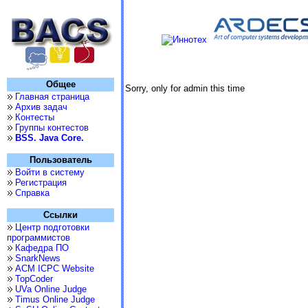
Общее
Sorry, only for admin this time
Главная страница
Архив задач
Контесты
Группы контестов
BSS. Java Core.
Пользователь
Войти в систему
Регистрация
Справка
Ссылки
Центр подготовки
программистов
Кафедра ПО
SnarkNews
ACM ICPC Website
TopCoder
UVa Online Judge
Timus Online Judge