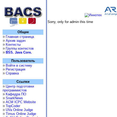
Sorry, only for admin this time
Общее
Главная страница
Архив задач
Контесты
Группы контестов
BSS. Java Core.
Пользователь
Войти в систему
Регистрация
Справка
Ссылки
Центр подготовки
программистов
Кафедра ПО
SnarkNews
ACM ICPC Website
TopCoder
UVa Online Judge
Timus Online Judge