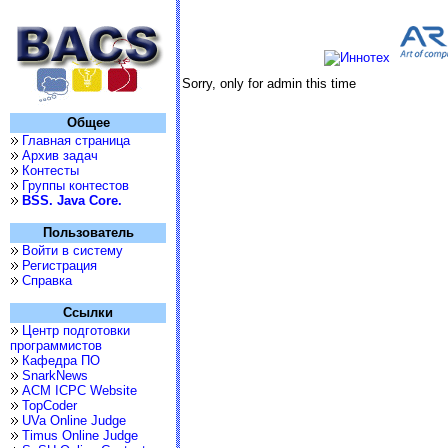
Sorry, only for admin this time
Общее
Главная страница
Архив задач
Контесты
Группы контестов
BSS. Java Core.
Пользователь
Войти в систему
Регистрация
Справка
Ссылки
Центр подготовки
программистов
Кафедра ПО
SnarkNews
ACM ICPC Website
TopCoder
UVa Online Judge
Timus Online Judge