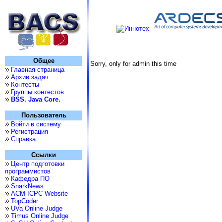
Общее
Sorry, only for admin this time
Главная страница
Архив задач
Контесты
Группы контестов
BSS. Java Core.
Пользователь
Войти в систему
Регистрация
Справка
Ссылки
Центр подготовки
программистов
Кафедра ПО
SnarkNews
ACM ICPC Website
TopCoder
UVa Online Judge
Timus Online Judge