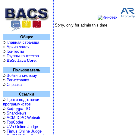
Sorry, only for admin this time
Общее
Главная страница
Архив задач
Контесты
Группы контестов
BSS. Java Core.
Пользователь
Войти в систему
Регистрация
Справка
Ссылки
Центр подготовки
программистов
Кафедра ПО
SnarkNews
ACM ICPC Website
TopCoder
UVa Online Judge
Timus Online Judge