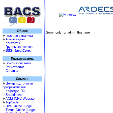
Общее
Sorry, only for admin this time
Главная страница
Архив задач
Контесты
Группы контестов
BSS. Java Core.
Пользователь
Войти в систему
Регистрация
Справка
Ссылки
Центр подготовки
программистов
Кафедра ПО
SnarkNews
ACM ICPC Website
TopCoder
UVa Online Judge
Timus Online Judge