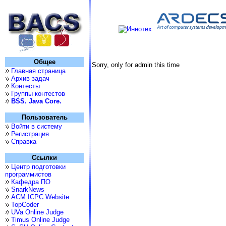
Общее
Sorry, only for admin this time
Главная страница
Архив задач
Контесты
Группы контестов
BSS. Java Core.
Пользователь
Войти в систему
Регистрация
Справка
Ссылки
Центр подготовки
программистов
Кафедра ПО
SnarkNews
ACM ICPC Website
TopCoder
UVa Online Judge
Timus Online Judge