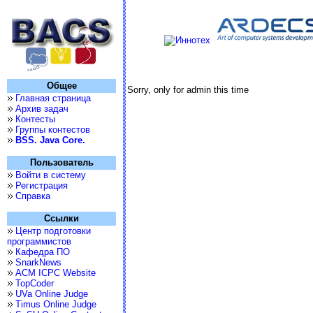
Общее
Sorry, only for admin this time
Главная страница
Архив задач
Контесты
Группы контестов
BSS. Java Core.
Пользователь
Войти в систему
Регистрация
Справка
Ссылки
Центр подготовки
программистов
Кафедра ПО
SnarkNews
ACM ICPC Website
TopCoder
UVa Online Judge
Timus Online Judge