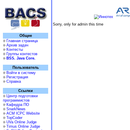
Sorry, only for admin this time
Общее
Главная страница
Архив задач
Контесты
Группы контестов
BSS. Java Core.
Пользователь
Войти в систему
Регистрация
Справка
Ссылки
Центр подготовки
программистов
Кафедра ПО
SnarkNews
ACM ICPC Website
TopCoder
UVa Online Judge
Timus Online Judge