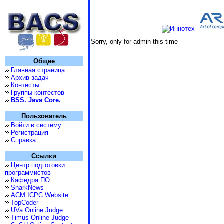
Sorry, only for admin this time
Общее
Главная страница
Архив задач
Контесты
Группы контестов
BSS. Java Core.
Пользователь
Войти в систему
Регистрация
Справка
Ссылки
Центр подготовки
программистов
Кафедра ПО
SnarkNews
ACM ICPC Website
TopCoder
UVa Online Judge
Timus Online Judge