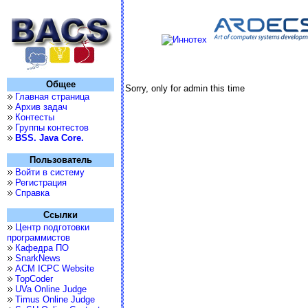
Общее
Sorry, only for admin this time
Главная страница
Архив задач
Контесты
Группы контестов
BSS. Java Core.
Пользователь
Войти в систему
Регистрация
Справка
Ссылки
Центр подготовки
программистов
Кафедра ПО
SnarkNews
ACM ICPC Website
TopCoder
UVa Online Judge
Timus Online Judge