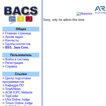
Sorry, only for admin this time
Общее
Главная страница
Архив задач
Контесты
Группы контестов
BSS. Java Core.
Пользователь
Войти в систему
Регистрация
Справка
Ссылки
Центр подготовки
программистов
Кафедра ПО
SnarkNews
ACM ICPC Website
TopCoder
UVa Online Judge
Timus Online Judge