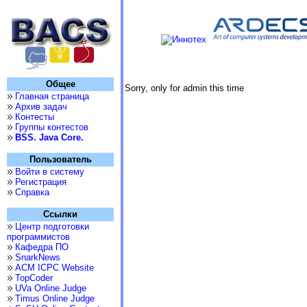
Общее
Sorry, only for admin this time
Главная страница
Архив задач
Контесты
Группы контестов
BSS. Java Core.
Пользователь
Войти в систему
Регистрация
Справка
Ссылки
Центр подготовки
программистов
Кафедра ПО
SnarkNews
ACM ICPC Website
TopCoder
UVa Online Judge
Timus Online Judge