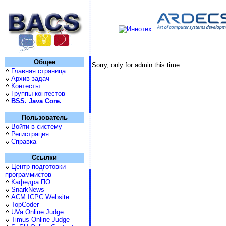
Общее
Sorry, only for admin this time
Главная страница
Архив задач
Контесты
Группы контестов
BSS. Java Core.
Пользователь
Войти в систему
Регистрация
Справка
Ссылки
Центр подготовки
программистов
Кафедра ПО
SnarkNews
ACM ICPC Website
TopCoder
UVa Online Judge
Timus Online Judge