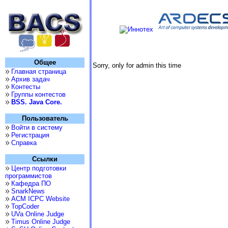
Общее
Sorry, only for admin this time
Главная страница
Архив задач
Контесты
Группы контестов
BSS. Java Core.
Пользователь
Войти в систему
Регистрация
Справка
Ссылки
Центр подготовки
программистов
Кафедра ПО
SnarkNews
ACM ICPC Website
TopCoder
UVa Online Judge
Timus Online Judge