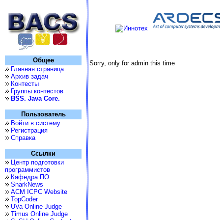
Общее
Sorry, only for admin this time
Главная страница
Архив задач
Контесты
Группы контестов
BSS. Java Core.
Пользователь
Войти в систему
Регистрация
Справка
Ссылки
Центр подготовки
программистов
Кафедра ПО
SnarkNews
ACM ICPC Website
TopCoder
UVa Online Judge
Timus Online Judge