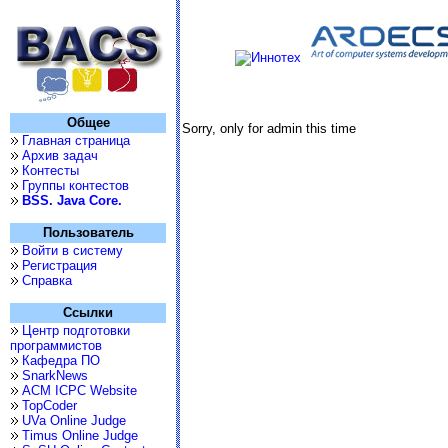
Общее
Sorry, only for admin this time
Главная страница
Архив задач
Контесты
Группы контестов
BSS. Java Core.
Пользователь
Войти в систему
Регистрация
Справка
Ссылки
Центр подготовки
программистов
Кафедра ПО
SnarkNews
ACM ICPC Website
TopCoder
UVa Online Judge
Timus Online Judge