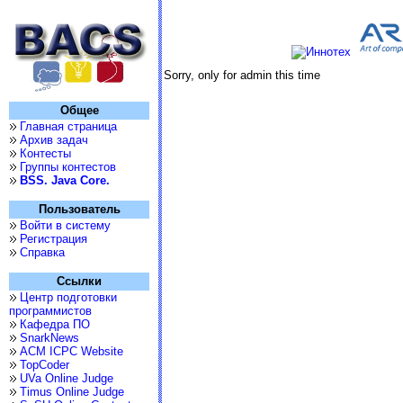
Sorry, only for admin this time
Общее
Главная страница
Архив задач
Контесты
Группы контестов
BSS. Java Core.
Пользователь
Войти в систему
Регистрация
Справка
Ссылки
Центр подготовки
программистов
Кафедра ПО
SnarkNews
ACM ICPC Website
TopCoder
UVa Online Judge
Timus Online Judge